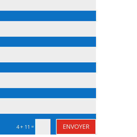
ENVOYER
=
4 + 11