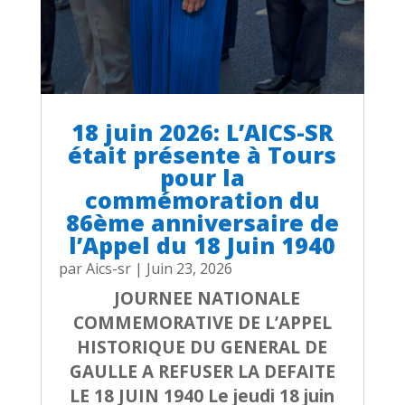
18 juin 2026: L’AICS-SR
était présente à Tours
pour la
commémoration du
86ème anniversaire de
l’Appel du 18 Juin 1940
par
Aics-sr
|
Juin 23, 2026
JOURNEE NATIONALE
COMMEMORATIVE DE L’APPEL
HISTORIQUE DU GENERAL DE
GAULLE A REFUSER LA DEFAITE
LE 18 JUIN 1940 Le jeudi 18 juin